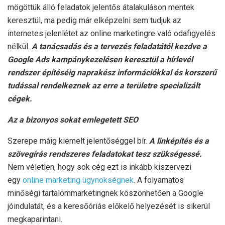
mögöttük álló feladatok jelentős átalakuláson mentek
keresztül, ma pedig már elképzelni sem tudjuk az
internetes jelenlétet az online marketingre való odafigyelés
nélkül.
A tanácsadás és a tervezés feladatától kezdve a
Google Ads kampánykezelésen keresztül a hírlevél
rendszer építéséig naprakész információkkal és korszerű
tudással rendelkeznek az erre a területre specializált
cégek.
Az a bizonyos sokat emlegetett SEO
Szerepe máig kiemelt jelentőséggel bír.
A linképítés és a
szövegírás rendszeres feladatokat tesz szükségessé.
Nem véletlen, hogy sok cég ezt is inkább kiszervezi
egy
online marketing ügynökségnek
. A folyamatos
minőségi tartalommarketingnek köszönhetően a Google
jóindulatát, és a keresőóriás előkelő helyezését is sikerül
megkaparintani.