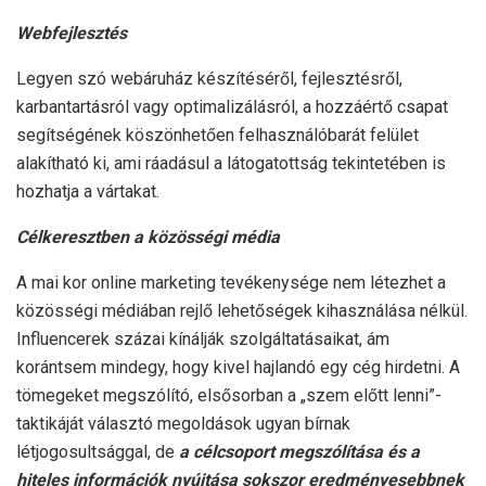
Webfejlesztés
Legyen szó webáruház készítéséről, fejlesztésről,
karbantartásról vagy optimalizálásról, a hozzáértő csapat
segítségének köszönhetően felhasználóbarát felület
alakítható ki, ami ráadásul a látogatottság tekintetében is
hozhatja a vártakat.
Célkeresztben a közösségi média
A mai kor online marketing tevékenysége nem létezhet a
közösségi médiában rejlő lehetőségek kihasználása nélkül.
Influencerek százai kínálják szolgáltatásaikat, ám
korántsem mindegy, hogy kivel hajlandó egy cég hirdetni. A
tömegeket megszólító, elsősorban a „szem előtt lenni”-
taktikáját választó megoldások ugyan bírnak
létjogosultsággal, de
a célcsoport megszólítása és a
hiteles információk nyújtása sokszor eredményesebbnek