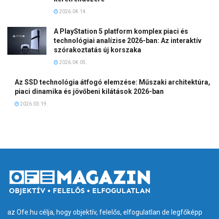
2026.04.14.
A PlayStation 5 platform komplex piaci és
technológiai analízise 2026-ban: Az interaktív
szórakoztatás új korszaka
2026.04.05.
Az SSD technológia átfogó elemzése: Műszaki architektúra,
piaci dinamika és jövőbeni kilátások 2026-ban
2026.03.19.
az Ofe.hu célja, hogy objektív, felelős, elfogulatlan de legfőképp