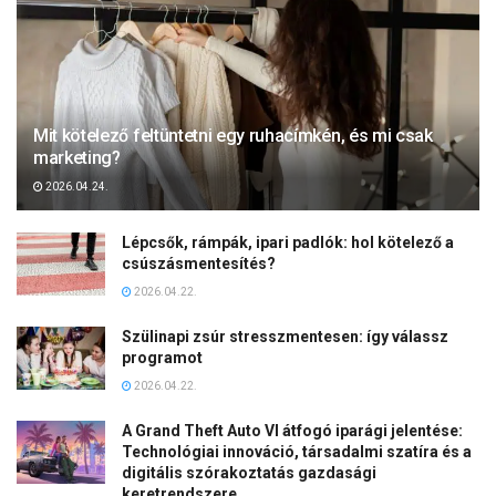
Mit kötelező feltüntetni egy ruhacímkén, és mi csak
marketing?
2026.04.24.
Lépcsők, rámpák, ipari padlók: hol kötelező a
csúszásmentesítés?
2026.04.22.
Szülinapi zsúr stresszmentesen: így válassz
programot
2026.04.22.
A Grand Theft Auto VI átfogó iparági jelentése:
Technológiai innováció, társadalmi szatíra és a
digitális szórakoztatás gazdasági
keretrendszere