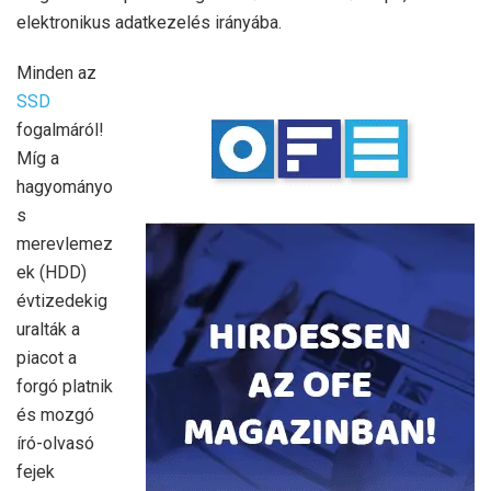
elektronikus adatkezelés irányába.
Minden az
SSD
fogalmáról!
Míg a
hagyományo
s
merevlemez
ek (HDD)
évtizedekig
uralták a
piacot a
forgó platnik
és mozgó
író-olvasó
fejek