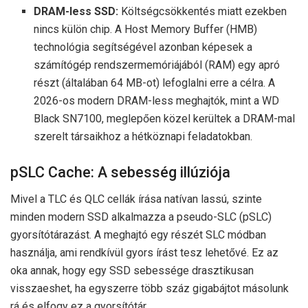
DRAM-less SSD:
Költségcsökkentés miatt ezekben
nincs külön chip. A Host Memory Buffer (HMB)
technológia segítségével azonban képesek a
számítógép rendszermemóriájából (RAM) egy apró
részt (általában 64 MB-ot) lefoglalni erre a célra. A
2026-os modern DRAM-less meghajtók, mint a WD
Black SN7100, meglepően közel kerültek a DRAM-mal
szerelt társaikhoz a hétköznapi feladatokban.
pSLC Cache: A sebesség illúziója
Mivel a TLC és QLC cellák írása natívan lassú, szinte
minden modern SSD alkalmazza a pseudo-SLC (pSLC)
gyorsítótárazást. A meghajtó egy részét SLC módban
használja, ami rendkívül gyors írást tesz lehetővé. Ez az
oka annak, hogy egy SSD sebessége drasztikusan
visszaeshet, ha egyszerre több száz gigabájtot másolunk
rá és elfogy ez a gyorsítótár.