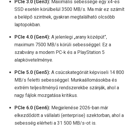
PCIe 3.0 (Gen3):
Maximális sebessége egy x4-es
SSD esetén körülbelül 3500 MB/s. Ma már ez számít
a belépő szintnek, gyakran megtalálható olcsóbb
laptopokban.
PCIe 4.0 (Gen4):
A jelenlegi „arany középút”,
maximum 7500 MB/s körüli sebességgel. Ez a
szabvány a modern PC-k és a PlayStation 5
alapkövetelménye.
PCIe 5.0 (Gen5):
A csúcskategóriát képviseli 14 800
MB/s feletti sebességgel. Munkaállomásokba és
extrém teljesítményű rendszerekbe szánják, ahol a
nagy fájlok mozgatása kritikus.
PCIe 6.0 (Gen6):
Megjelenése 2026-ban már
elkezdődött a vállalati (enterprise) szektorban, ahol a
sebesség elérheti a 31 500 MB/s-ot is.