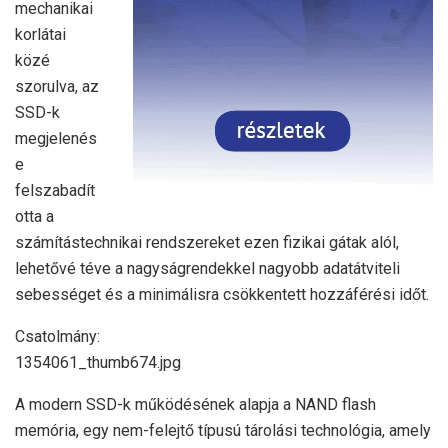
mechanikai
korlátai
közé
szorulva, az
SSD-k
megjelenés
e
felszabadít
otta a
számítástechnikai rendszereket ezen fizikai gátak alól,
lehetővé téve a nagyságrendekkel nagyobb adatátviteli
sebességet és a minimálisra csökkentett hozzáférési időt.
Csatolmány:
1354061_thumb674.jpg
A modern SSD-k működésének alapja a NAND flash
memória, egy nem-felejtő típusú tárolási technológia, amely