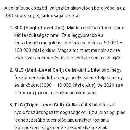
A cellatípusok közötti választás alapvetően befolyásolja az
SSD sebességét, tartósságát és árát.
SLC (Single-Level Cell):
Minden cellában 1 bitet tárol
két feszültségszinttel. Ez a leggyorsabb és
legtartósabb megoldás, élettartama eléri az 50 000 –
100 000 írási ciklust. Magas ára miatt ma már szinte
csak szerverekben és ipari eszközökben használják.
MLC (Multi-Level Cell):
Cellánként 2 bitet tárol négy
feszültségszinttel. Jó egyensúlyt kínál a teljesítmény
és ár között (3000 – 10 000 írási ciklus), de 2026-ra a
lakossági piacon már ritkaságnak számít.
TLC (Triple-Level Cell):
Cellánként 3 bitet rögzít
nyolc feszültségszint segítségével. Ez a jelenlegi piac
legnépszerűbb technológiája, amelyet főáramú
laptopokban és gamer SSD-kben alkalmaznak.