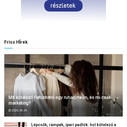
Friss HÍrek
Mit kötelező feltüntetni egy ruhacímkén, és mi csak
marketing?
2026.04.24.
Lépcsők, rámpák, ipari padlók: hol kötelező a