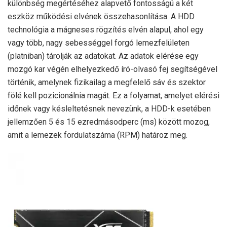
különbség megértéséhez alapvető fontosságú a két
eszköz működési elvének összehasonlítása. A HDD
technológia a mágneses rögzítés elvén alapul, ahol egy
vagy több, nagy sebességgel forgó lemezfelületen
(platniban) tárolják az adatokat. Az adatok elérése egy
mozgó kar végén elhelyezkedő író-olvasó fej segítségével
történik, amelynek fizikailag a megfelelő sáv és szektor
fölé kell pozicionálnia magát. Ez a folyamat, amelyet elérési
időnek vagy késleltetésnek nevezünk, a HDD-k esetében
jellemzően 5 és 15 ezredmásodperc (ms) között mozog,
amit a lemezek fordulatszáma (RPM) határoz meg.