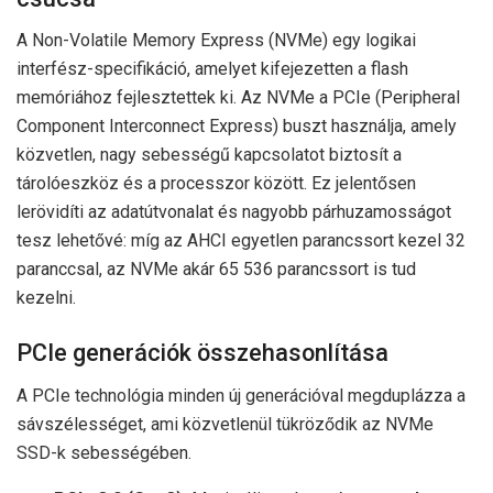
A Non-Volatile Memory Express (NVMe) egy logikai
interfész-specifikáció, amelyet kifejezetten a flash
memóriához fejlesztettek ki. Az NVMe a PCIe (Peripheral
Component Interconnect Express) buszt használja, amely
közvetlen, nagy sebességű kapcsolatot biztosít a
tárolóeszköz és a processzor között. Ez jelentősen
lerövidíti az adatútvonalat és nagyobb párhuzamosságot
tesz lehetővé: míg az AHCI egyetlen parancssort kezel 32
paranccsal, az NVMe akár 65 536 parancssort is tud
kezelni.
PCIe generációk összehasonlítása
A PCIe technológia minden új generációval megduplázza a
sávszélességet, ami közvetlenül tükröződik az NVMe
SSD-k sebességében.