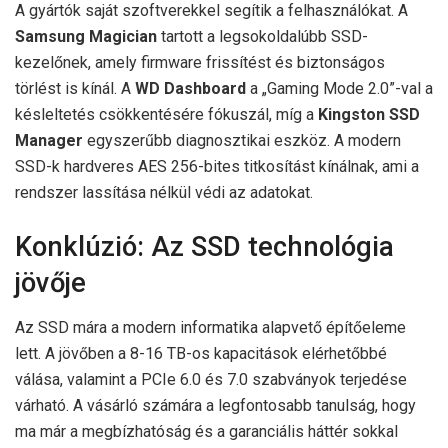
A gyártók saját szoftverekkel segítik a felhasználókat. A
Samsung Magician
tartott a legsokoldalúbb SSD-
kezelőnek, amely firmware frissítést és biztonságos
törlést is kínál. A
WD Dashboard
a „Gaming Mode 2.0”-val a
késleltetés csökkentésére fókuszál, míg a
Kingston SSD
Manager
egyszerűbb diagnosztikai eszköz. A modern
SSD-k hardveres AES 256-bites titkosítást kínálnak, ami a
rendszer lassítása nélkül védi az adatokat.
Konklúzió: Az SSD technológia
jövője
Az SSD mára a modern informatika alapvető építőeleme
lett. A jövőben a 8-16 TB-os kapacitások elérhetőbbé
válása, valamint a PCIe 6.0 és 7.0 szabványok terjedése
várható. A vásárló számára a legfontosabb tanulság, hogy
ma már a megbízhatóság és a garanciális háttér sokkal