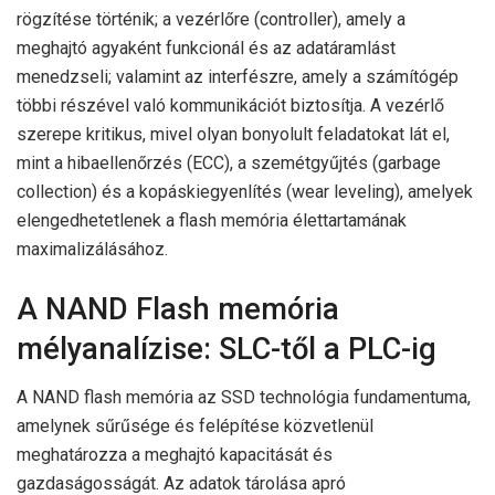
rögzítése történik; a vezérlőre (controller), amely a
meghajtó agyaként funkcionál és az adatáramlást
menedzseli; valamint az interfészre, amely a számítógép
többi részével való kommunikációt biztosítja. A vezérlő
szerepe kritikus, mivel olyan bonyolult feladatokat lát el,
mint a hibaellenőrzés (ECC), a szemétgyűjtés (garbage
collection) és a kopáskiegyenlítés (wear leveling), amelyek
elengedhetetlenek a flash memória élettartamának
maximalizálásához.
A NAND Flash memória
mélyanalízise: SLC-től a PLC-ig
A NAND flash memória az SSD technológia fundamentuma,
amelynek sűrűsége és felépítése közvetlenül
meghatározza a meghajtó kapacitását és
gazdaságosságát. Az adatok tárolása apró