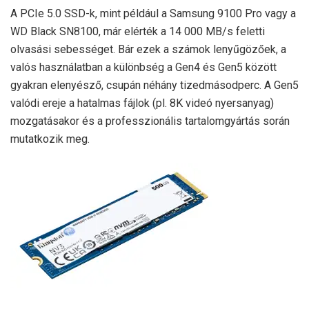
A PCIe 5.0 SSD-k, mint például a Samsung 9100 Pro vagy a
WD Black SN8100, már elérték a 14 000 MB/s feletti
olvasási sebességet. Bár ezek a számok lenyűgözőek, a
valós használatban a különbség a Gen4 és Gen5 között
gyakran elenyésző, csupán néhány tizedmásodperc. A Gen5
valódi ereje a hatalmas fájlok (pl. 8K videó nyersanyag)
mozgatásakor és a professzionális tartalomgyártás során
mutatkozik meg.