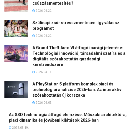
csúszásmentesítés?
2026.04.22.
Szülinapi zsúr stresszmentesen: így válassz
programot
2026.04.22.
A Grand Theft Auto VI átfogó iparági jelentése:
Technológiai innováció, társadalmi szatíra és a
digitális szórakoztatás gazdasági
keretrendszere
2026.04.14.
A PlayStation 5 platform komplex piaci és
technológiai analízise 2026-ban: Az interaktív
szórakoztatás új korszaka
2026.04.05.
Az SSD technológia átfogó elemzése: Műszaki architektúra,
piaci dinamika és jövőbeni kilátások 2026-ban
2026.03.19.