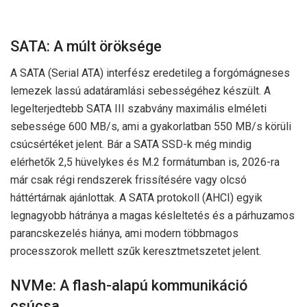
SATA: A múlt öröksége
A SATA (Serial ATA) interfész eredetileg a forgómágneses
lemezek lassú adatáramlási sebességéhez készült. A
legelterjedtebb SATA III szabvány maximális elméleti
sebessége 600 MB/s, ami a gyakorlatban 550 MB/s körüli
csúcsértéket jelent. Bár a SATA SSD-k még mindig
elérhetők 2,5 hüvelykes és M.2 formátumban is, 2026-ra
már csak régi rendszerek frissítésére vagy olcsó
háttértárnak ajánlottak. A SATA protokoll (AHCI) egyik
legnagyobb hátránya a magas késleltetés és a párhuzamos
parancskezelés hiánya, ami modern többmagos
processzorok mellett szűk keresztmetszetet jelent.
NVMe: A flash-alapú kommunikáció
csúcsa