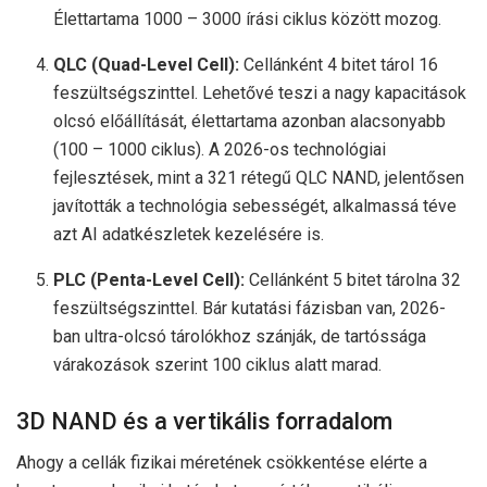
Élettartama 1000 – 3000 írási ciklus között mozog.
QLC (Quad-Level Cell):
Cellánként 4 bitet tárol 16
feszültségszinttel. Lehetővé teszi a nagy kapacitások
olcsó előállítását, élettartama azonban alacsonyabb
(100 – 1000 ciklus). A 2026-os technológiai
fejlesztések, mint a 321 rétegű QLC NAND, jelentősen
javították a technológia sebességét, alkalmassá téve
azt AI adatkészletek kezelésére is.
PLC (Penta-Level Cell):
Cellánként 5 bitet tárolna 32
feszültségszinttel. Bár kutatási fázisban van, 2026-
ban ultra-olcsó tárolókhoz szánják, de tartóssága
várakozások szerint 100 ciklus alatt marad.
3D NAND és a vertikális forradalom
Ahogy a cellák fizikai méretének csökkentése elérte a