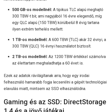
500 GB-os modellnél:
A tipikus TLC alapú meghajtó
300 TBW-t bír, ami nagyjából 16 évre elegendő, míg
egy QLC alapú (150 TBW) körülbelül 8 évig tartana
ilyen extrém terhelés mellett.
1 TB-os modellnél:
A 600 TBW (TLC) akár 32 évnyi, a
300 TBW (QLC) 16 évnyi használatot biztosít.
2 TB-os modellnél:
Az 1200 TBW értékkel számolva
az élettartam meghaladhatja a 60 évet is.
Ezek az adatok rávilágítanak arra, hogy egy irodai
felhasználó hamarabb fogja lecserélni a gépét technológiai
elavulás miatt, mintsem az SSD elhasználódna.
Gaming és az SSD: DirectStorage
1.4 és a jövő játékai