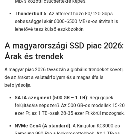
MB/s közötti csúcsértékre képes.
Thunderbolt 5:
Az áttörést hozó 80/120 Gbps
sebességgel akár 6000-6500 MB/s-os átvitelt is
lehetővé tesz külső eszközökön.
A magyarországi SSD piac 2026:
Árak és trendek
A magyar piac 2026 tavaszán a globális trendeket követi,
de az árakat a valutaárfolyam és a magas áfa is
befolyásolja.
SATA szegment (500 GB – 1 TB):
Régi gépek
felújítására népszerű. Az 500 GB-os modellek 15-20
ezer Ft, az 1 TB-osak 28-35 ezer Ft körül mozognak.
NVMe Gen4 (A standard):
A Kingston KC3000 és
Samsung 990 Pro a legkeresettebbek. Az 1 TB-os