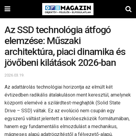
Az SSD technológia átfogó
elemzése: Műszaki
architektúra, piaci dinamika és
jövőbeni kilátások 2026-ban
2026.03.19.
Az adattárolás technológiai horizontja az elmúlt két
évtizedben radikális átalakuláson ment keresztül, amelynek
központi elemévé a szilárdtest-meghajtók (Solid State
Drive – SSD) váltak. Ez az evolúció nem csupán egy
egyszerű váltást jelentett a tárolóeszközök formátumában,
hanem egy fundamentális elmozdulást a mechanikus,
mágneses alapú adatrögzítéstől a félvezető-alapú,