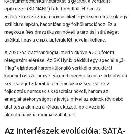
kvantummechanikai határokat, a gyártók a vertikális
építkezés (3D NAND) felé fordultak. Ebben az
architektúrában a memóriacellákat egymásra rétegezik egy
szilícium lapkán, hasonlóan egy felhőkarcolóhoz. Ez a
megközelítés drasztikusan növeli a tárolási sűrűséget
anélkül, hogy a chip alapterületét növelni kellene.
A 2026-os év technológiai mérföldköve a 300 feletti
rétegszám elérése. Az SK Hynix például egy speciális „3-
Plug” eljárással három különálló vertikális struktúrát
kapcsol össze, amivel sikerült megduplázni az adatátviteli
sebességet a korábbi generációkhoz képest. Ez a
fejlesztés nemcsak a kapacitást növeli, hanem az
energiahatékonyságot is javítja, mivel az adatok rövidebb
utat tesznek meg a rétegek között, és a vezérlő
algoritmusok is optimalizáltabbak.
Az interfészek evolúciója: SATA-