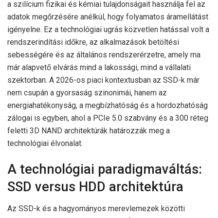
a szilícium fizikai és kémiai tulajdonságait használja fel az
adatok megőrzésére anélkül, hogy folyamatos áramellátást
igényelne. Ez a technológiai ugrás közvetlen hatással volt a
rendszerindítási időkre, az alkalmazások betöltési
sebességére és az általános rendszerérzetre, amely ma
már alapvető elvárás mind a lakossági, mind a vállalati
szektorban. A 2026-os piaci kontextusban az SSD-k már
nem csupán a gyorsaság szinonimái, hanem az
energiahatékonyság, a megbízhatóság és a hordozhatóság
zálogai is egyben, ahol a PCIe 5.0 szabvány és a 300 réteg
feletti 3D NAND architektúrák határozzák meg a
technológiai élvonalat.
A technológiai paradigmaváltás:
SSD versus HDD architektúra
Az SSD-k és a hagyományos merevlemezek közötti