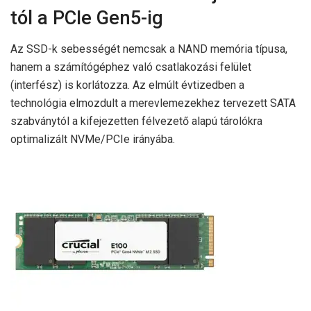
tól a PCIe Gen5-ig
Az SSD-k sebességét nemcsak a NAND memória típusa,
hanem a számítógéphez való csatlakozási felület
(interfész) is korlátozza. Az elmúlt évtizedben a
technológia elmozdult a merevlemezekhez tervezett SATA
szabványtól a kifejezetten félvezető alapú tárolókra
optimalizált NVMe/PCIe irányába.