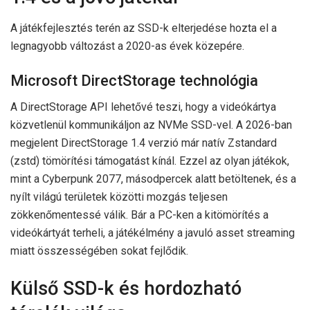
A játékfejlesztés terén az SSD-k elterjedése hozta el a
legnagyobb változást a 2020-as évek közepére.
Microsoft DirectStorage technológia
A DirectStorage API lehetővé teszi, hogy a videókártya
közvetlenül kommunikáljon az NVMe SSD-vel. A 2026-ban
megjelent DirectStorage 1.4 verzió már natív Zstandard
(zstd) tömörítési támogatást kínál. Ezzel az olyan játékok,
mint a Cyberpunk 2077, másodpercek alatt betöltenek, és a
nyílt világú területek közötti mozgás teljesen
zökkenőmentessé válik. Bár a PC-ken a kitömörítés a
videókártyát terheli, a játékélmény a javuló asset streaming
miatt összességében sokat fejlődik.
Külső SSD-k és hordozható