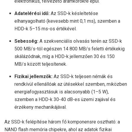
elektronikus, félvezető áramkörökre épül.
Adatelérési idő:
Az SSD-k késleltetése
elhanyagolható (kevesebb mint 0,1 ms), szemben a
HDD-k 5–15 ms-os értékével.
Sebesség:
A szekvenciális olvasás terén az SSD-k
500 MB/s-tól egészen 14 800 MB/s feletti értékekig
skálázódnak, míg a HDD-k jellemzően 30 és 150
MB/s között teljesítenek.
Fizikai jellemzők:
Az SSD-k teljesen némák és
rendkívül ellenállóak az ütésekkel szemben, miközben
energiafogyasztásuk is alacsonyabb (1–5 W),
szemben a HDD-k 30-40 dB-es üzemi zajával és
érzékeny mechanikájával.
Az SSD-k felépítése három fő komponensre osztható: a
NAND flash memória chipekre, ahol az adatok fizikai