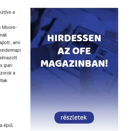
ezdve a
a Moore-
ának
lott , ami
mindennapi
kalmazott
 ipari
szorok a
ltak.
a épül,