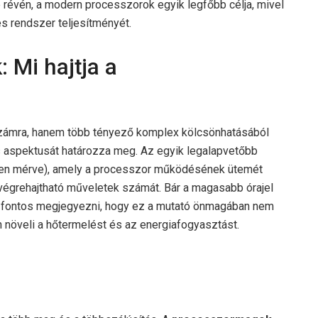
e révén, a modern processzorok egyik legfőbb célja, mivel
es rendszer teljesítményét.
 Mi hajtja a
számra, hanem több tényező komplex kölcsönhatásából
 aspektusát határozza meg. Az egyik legalapvetőbb
en mérve), amely a processzor működésének ütemét
égrehajtható műveletek számát. Bár a magasabb órajel
é, fontos megjegyezni, hogy ez a mutató önmagában nem
 növeli a hőtermelést és az energiafogyasztást.