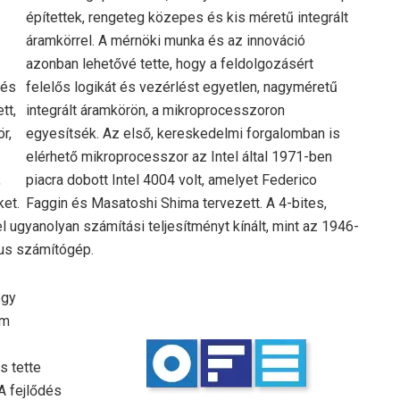
építettek, rengeteg közepes és kis méretű integrált
áramkörrel. A mérnöki munka és az innováció
azonban lehetővé tette, hogy a feldolgozásért
 és
felelős logikát és vezérlést egyetlen, nagyméretű
tt,
integrált áramkörön, a mikroprocesszoron
r,
egyesítsék. Az első, kereskedelmi forgalomban is
elérhető mikroprocesszor az Intel által 1971-ben
,
piacra dobott Intel 4004 volt, amelyet Federico
ket.
Faggin és Masatoshi Shima tervezett. A 4-bites,
el ugyanolyan számítási teljesítményt kínált, mint az 1946-
kus számítógép.
egy
om
s tette
A fejlődés