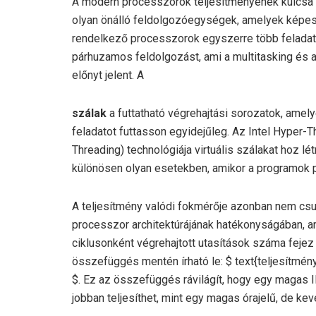
A modern processzorok teljesítményének kulcsa 
olyan önálló feldolgozóegységek, amelyek képese
rendelkező processzorok egyszerre több feladato
párhuzamos feldolgozást, ami a multitasking és a
előnyt jelent. A
szálak
a futtatható végrehajtási sorozatok, amely
feladatot futtasson egyidejűleg. Az Intel Hyper
Threading) technológiája virtuális szálakat hoz lé
különösen olyan esetekben, amikor a programok p
A teljesítmény valódi fokmérője azonban nem csu
processzor architektúrájának hatékonyságában, 
ciklusonként végrehajtott utasítások száma fejez
összefüggés mentén írható le: $ text{teljesítmén
$. Ez az összefüggés rávilágít, hogy egy magas 
jobban teljesíthet, mint egy magas órajelű, de ke