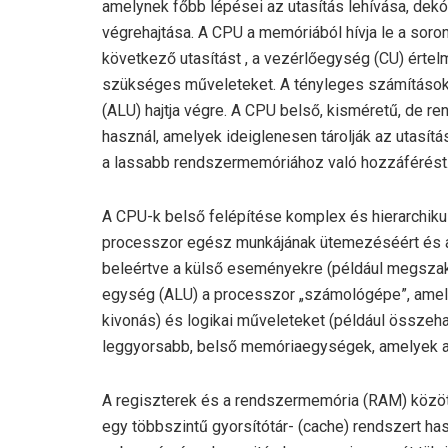
amelynek főbb lépései az utasítás lehívása, dek
végrehajtása. A CPU a memóriából hívja le a soro
következő utasítást , a vezérlőegység (CU) értel
szükséges műveleteket. A tényleges számításokat
(ALU) hajtja végre. A CPU belső, kisméretű, de r
használ, amelyek ideiglenesen tárolják az utasít
a lassabb rendszermemóriához való hozzáférést
A CPU-k belső felépítése komplex és hierarchik
processzor egész munkájának ütemezéséért és az
beleértve a külső eseményekre (például megszakítá
egység (ALU) a processzor „számológépe”, amely
kivonás) és logikai műveleteket (például összehas
leggyorsabb, belső memóriaegységek, amelyek az
A regiszterek és a rendszermemória (RAM) közö
egy többszintű gyorsítótár- (cache) rendszert has