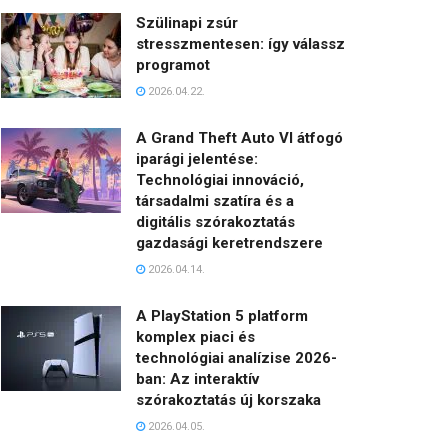
Szülinapi zsúr
stresszmentesen: így válassz
programot
2026.04.22.
A Grand Theft Auto VI átfogó
iparági jelentése:
Technológiai innováció,
társadalmi szatíra és a
digitális szórakoztatás
gazdasági keretrendszere
2026.04.14.
A PlayStation 5 platform
komplex piaci és
technológiai analízise 2026-
ban: Az interaktív
szórakoztatás új korszaka
2026.04.05.