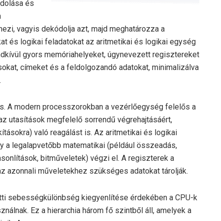
ódolása és
n
mezi, vagyis dekódolja azt, majd meghatározza a
 és logikai feladatokat az aritmetikai és logikai egység
endkívül gyors memóriahelyeket, úgynevezett regisztereket
ásokat, címeket és a feldolgozandó adatokat, minimalizálva
.
us. A modern processzorokban a vezérlőegység felelős a
 utasítások megfelelő sorrendű végrehajtásáért,
sokra) való reagálást is. Az aritmetikai és logikai
 a legalapvetőbb matematikai (például összeadás,
onlítások, bitműveletek) végzi el. A regiszterek a
 azonnali műveletekhez szükséges adatokat tárolják.
tti sebességkülönbség kiegyenlítése érdekében a CPU-k
ználnak. Ez a hierarchia három fő szintből áll, amelyek a