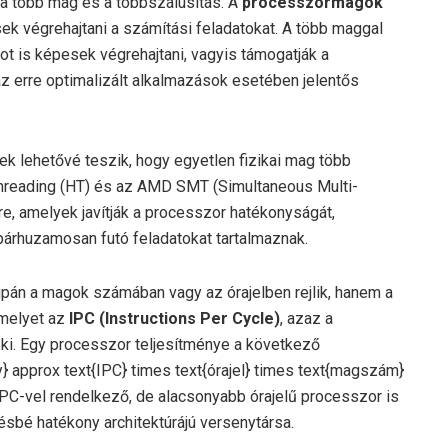
a több mag és a többszálúsítás. A
processzormagok
k végrehajtani a számítási feladatokat. A több maggal
t is képesek végrehajtani, vagyis támogatják a
z erre optimalizált alkalmazások esetében jelentős
ek lehetővé teszik, hogy egyetlen fizikai mag több
-Threading (HT) és az AMD SMT (Simultaneous Multi-
tre, amelyek javítják a processzor hatékonyságát,
árhuzamosan futó feladatokat tartalmaznak.
pán a magok számában vagy az órajelben rejlik, hanem a
amelyet az
IPC (Instructions Per Cycle)
, azaz a
 ki. Egy processzor teljesítménye a következő
y} approx text{IPC} times text{órajel} times text{magszám}
IPC-vel rendelkező, de alacsonyabb órajelű processzor is
vésbé hatékony architektúrájú versenytársa.