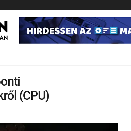
ponti
ről (CPU)