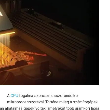
A
CPU
fogalma szorosan összefonódik a
mikroprocesszoréval. Történelmileg a számítógépek
an a
hatalmas gépek voltak, amelyeket több áramköri lapra