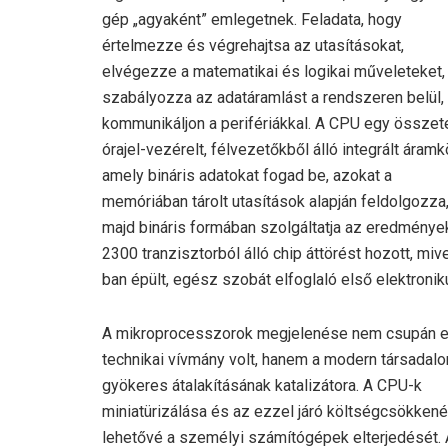
gép „agyaként” emlegetnek. Feladata, hogy
értelmezze és végrehajtsa az utasításokat,
elvégezze a matematikai és logikai műveleteket,
szabályozza az adatáramlást a rendszeren belül,
kommunikáljon a perifériákkal. A CPU egy összete
órajel-vezérelt, félvezetőkből álló integrált áramkö
amely bináris adatokat fogad be, azokat a
memóriában tárolt utasítások alapján feldolgozza
majd bináris formában szolgáltatja az eredménye
2300 tranzisztorból álló chip áttörést hozott, miv
ban épült, egész szobát elfoglaló első elektroni
A mikroprocesszorok megjelenése nem csupán 
technikai vívmány volt, hanem a modern társadal
gyökeres átalakításának katalizátora. A CPU-k
miniatürizálása és az ezzel járó költségcsökkené
lehetővé a személyi számítógépek elterjedését. 