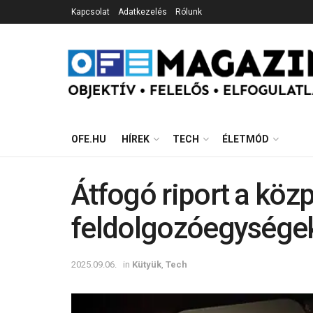
Kapcsolat
Adatkezelés
Rólunk
OFE.HU
HÍREK
TECH
ÉLETMÓD
Átfogó riport a köz
feldolgozóegységek
2025.09.06.
in
Kütyük
,
Tech