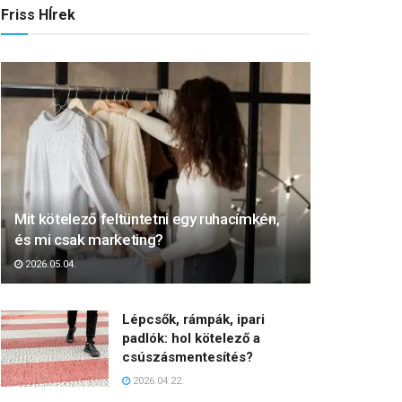
Friss HÍrek
Mit kötelező feltüntetni egy ruhacímkén,
és mi csak marketing?
2026.05.04.
Lépcsők, rámpák, ipari
padlók: hol kötelező a
csúszásmentesítés?
2026.04.22.