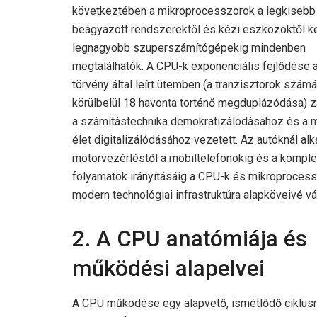
következtében a mikroprocesszorok a legkisebb
beágyazott rendszerektől és kézi eszközöktől k
legnagyobb szuperszámítógépekig mindenben
megtalálhatók. A CPU-k exponenciális fejlődése 
törvény által leírt ütemben (a tranzisztorok szám
körülbelül 18 havonta történő megduplázódása) zaj
a számítástechnika demokratizálódásához és a 
élet digitalizálódásához vezetett. Az autóknál al
motorvezérléstől a mobiltelefonokig és a komplex
folyamatok irányításáig a CPU-k és mikroproces
modern technológiai infrastruktúra alapköveivé vá
2. A CPU anatómiája és
működési alapelvei
A CPU működése egy alapvető, ismétlődő ciklusr