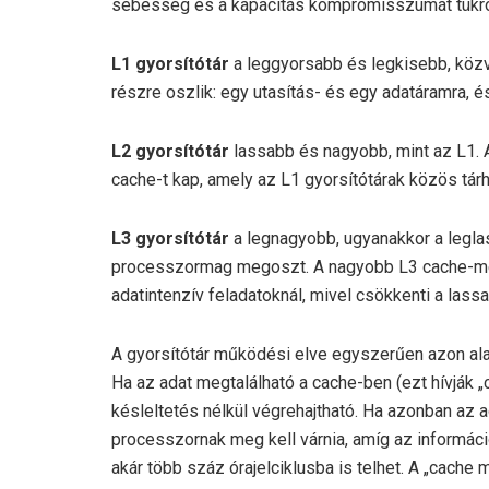
sebesség és a kapacitás kompromisszumát tükrö
L1 gyorsítótár
a leggyorsabb és legkisebb, közv
részre oszlik: egy utasítás- és egy adatáramra, é
L2 gyorsítótár
lassabb és nagyobb, mint az L1.
cache-t kap, amely az L1 gyorsítótárak közös tárh
L3 gyorsítótár
a legnagyobb, ugyanakkor a legla
processzormag megoszt. A nagyobb L3 cache-mére
adatintenzív feladatoknál, mivel csökkenti a l
A gyorsítótár működési elve egyszerűen azon ala
Ha az adat megtalálható a cache-ben (ezt hívják „c
késleltetés nélkül végrehajtható. Ha azonban az a
processzornak meg kell várnia, amíg az informác
akár több száz órajelciklusba is telhet. A „cache