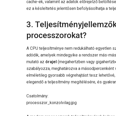
cache-ek, valamint az adatok előrejelző betöltés
ez a késleltetés jelentősen befolyásolhatja a telj
3. Teljesítményjellemzők:
processzorokat?
A CPU teljesítménye nem redukálható egyetlen 
adódik, amelyek mindegyike a rendszer más-más
mutató az
órajel
(megahertzben vagy gigahertzb
szabályozza, meghatározva a másodpercenként v
elméletileg gyorsabb végrehajtást tesz lehetőv
elegendő a teljesítmény megítélésére, és gyakran
Csatolmány:
processzor_konzolvilag.jpg