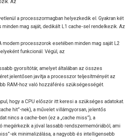
zik. Az
etlenül a processzormagban helyezkedik el. Gyakran két
s minden mag saját, dedikált L1 cache-sel rendelkezik. Az
 A modern processzorok esetében minden mag saját L2
elyeként funkcionál. Végül, az
ssabb gyorsítótár, amelyet általában az összes
t jelentősen javítja a processzor teljesítményét az
assabb RAM-hoz való hozzáférés szükségességét.
pul, hogy a CPU először itt keresi a szükséges adatokat.
ache hit”-nek), a művelet villámgyorsan, jelentős
dat nincs a cache-ben (ez a „cache miss”), a
ió megérkezik a jóval lassabb rendszermemóriából, ami
 miss”-ek minimalizálása, a nagyobb és intelligensebb