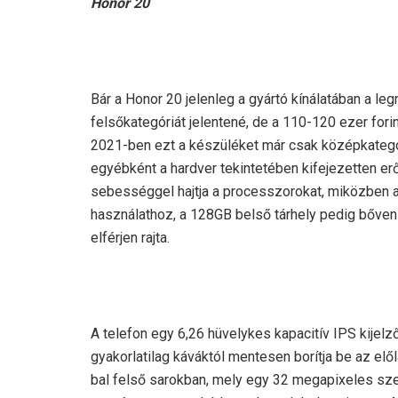
Honor 20
Bár a Honor 20 jelenleg a gyártó kínálatában a l
felsőkategóriát jelentené, de a 110-120 ezer for
2021-ben ezt a készüléket már csak középkategór
egyébként a hardver tekintetében kifejezetten er
sebességgel hajtja a processzorokat, miközben 
használathoz, a 128GB belső tárhely pedig bőve
elférjen rajta.
A telefon egy 6,26 hüvelykes kapacitív IPS kijel
gyakorlatilag káváktól mentesen borítja be az el
bal felső sarokban, mely egy 32 megapixeles sze