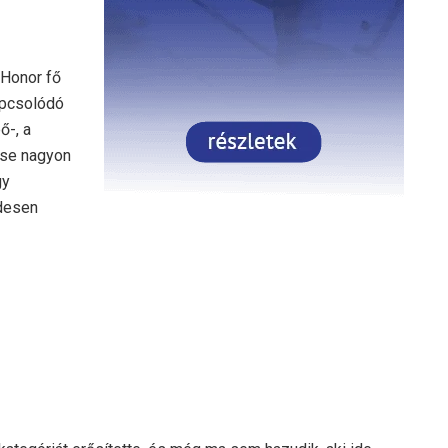
 Honor fő
kapcsolódó
ő-, a
ése nagyon
gy
idesen