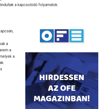
lindultak a kapcsolódó folyamatok.
kapcsán,
sak a
hanem a
 melyek a
ak.
es