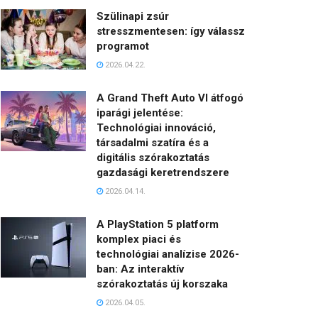
Szülinapi zsúr
stresszmentesen: így válassz
programot
2026.04.22.
A Grand Theft Auto VI átfogó
iparági jelentése:
Technológiai innováció,
társadalmi szatíra és a
digitális szórakoztatás
gazdasági keretrendszere
2026.04.14.
A PlayStation 5 platform
komplex piaci és
technológiai analízise 2026-
ban: Az interaktív
szórakoztatás új korszaka
2026.04.05.