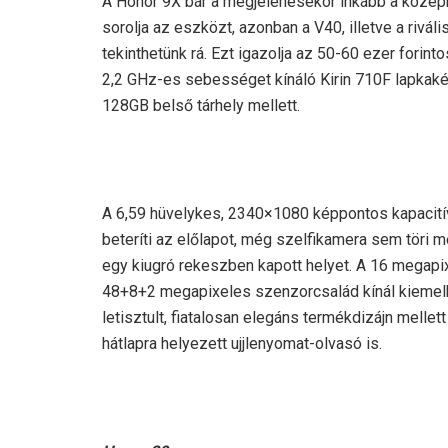
A Honor 9X bár a megjelenésekor inkább a középk
sorolja az eszközt, azonban a V40, illetve a rivá
tekinthetünk rá. Ezt igazolja az 50-60 ezer forin
2,2 GHz-es sebességet kínáló Kirin 710F lapkak
128GB belső tárhely mellett.
A 6,59 hüvelykes, 2340×1080 képpontos kapacití
beteríti az előlapot, még szelfikamera sem töri 
egy kiugró rekeszben kapott helyet. A 16 megapix
48+8+2 megapixeles szenzorcsalád kínál kiemelk
letisztult, fiatalosan elegáns termékdizájn mell
hátlapra helyezett ujjlenyomat-olvasó is.