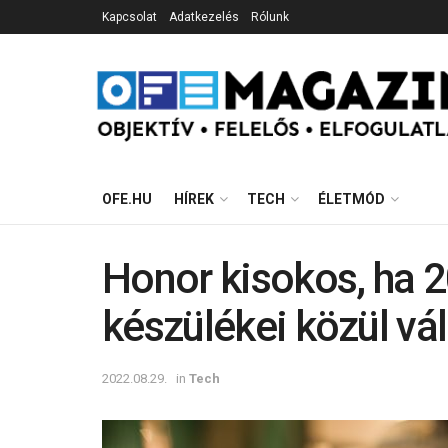
Kapcsolat
Adatkezelés
Rólunk
OFE.HU
HÍREK
TECH
ÉLETMÓD
Honor kisokos, ha 
készülékei közül vá
2022.08.29.
in
Tech