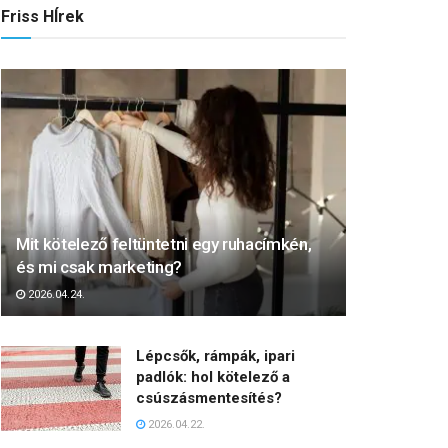
Friss HÍrek
Mit kötelező feltüntetni egy ruhacímkén,
és mi csak marketing?
2026.04.24.
Lépcsők, rámpák, ipari
padlók: hol kötelező a
csúszásmentesítés?
2026.04.22.