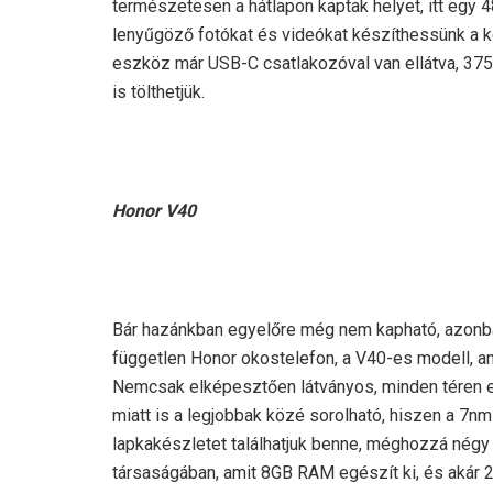
természetesen a hátlapon kaptak helyet, itt egy
lenyűgöző fotókat és videókat készíthessünk a k
eszköz már USB-C csatlakozóval van ellátva, 375
is tölthetjük.
Honor V40
Bár hazánkban egyelőre még nem kapható, azonban 
független Honor okostelefon, a V40-es modell, am
Nemcsak elképesztően látványos, minden téren 
miatt is a legjobbak közé sorolható, hiszen a 7
lapkakészletet találhatjuk benne, méghozzá nég
társaságában, amit 8GB RAM egészít ki, és akár 2