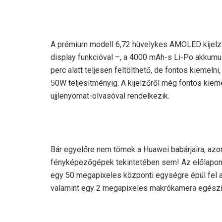
A prémium modell 6,72 hüvelykes AMOLED kijelző
display funkcióval –, a 4000 mAh-s Li-Po akkumulá
perc alatt teljesen feltölthető, de fontos kiemeln
50W teljesítményig. A kijelzőről még fontos kiem
ujjlenyomat-olvasóval rendelkezik.
Bár egyelőre nem törnek a Huawei babárjaira, az
fényképezőgépek tekintetében sem! Az előlapon p
egy 50 megapixeles központi egységre épül fel a
valamint egy 2 megapixeles makrókamera egészít