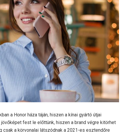
n a Honor háza táján, hiszen a kínai gyártó útjai
 jövőképet fest le előttünk, hiszen a brand végre kitörhet
g csak a körvonalai látszódnak a 2021-es esztendőre