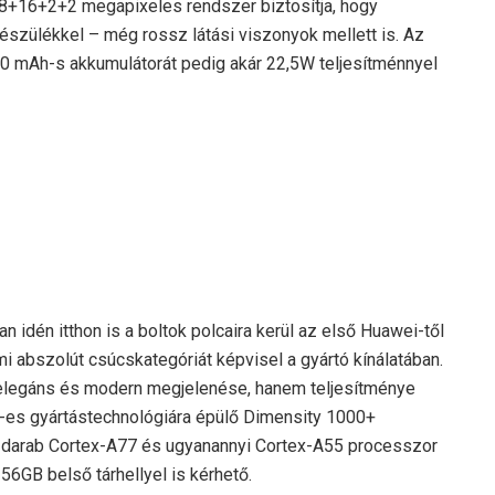
 48+16+2+2 megapixeles rendszer biztosítja, hogy
észülékkel – még rossz látási viszonyok mellett is. Az
0 mAh-s akkumulátorát pedig akár 22,5W teljesítménnyel
idén itthon is a boltok polcaira kerül az első Huawei-től
i abszolút csúcskategóriát képvisel a gyártó kínálatában.
elegáns és modern megjelenése, hanem teljesítménye
nm-es gyártástechnológiára épülő Dimensity 1000+
y darab Cortex-A77 és ugyanannyi Cortex-A55 processzor
56GB belső tárhellyel is kérhető.