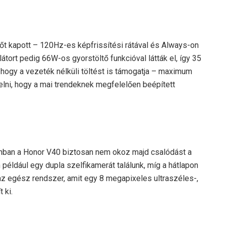
t kapott – 120Hz-es képfrissítési rátával és Always-on
tort pedig 66W-os gyorstöltő funkcióval látták el, így 35
i, hogy a vezeték nélküli töltést is támogatja – maximum
elni, hogy a mai trendeknek megfelelően beépített
onban a Honor V40 biztosan nem okoz majd csalódást a
éldául egy dupla szelfikamerát találunk, míg a hátlapon
z egész rendszer, amit egy 8 megapixeles ultraszéles-,
 ki.