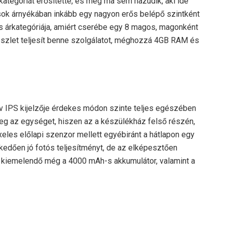
ategóriát erősítette, és még ma sem hazudik, aki ide
lisok árnyékában inkább egy nagyon erős belépő szintként
tos árkategóriája, amiért cserébe egy 8 magos, magonként
észlet teljesít benne szolgálatot, méghozzá 4GB RAM és
v IPS kijelzője érdekes módon szinte teljes egészében
meg az egységet, hiszen az a készülékház felső részén,
eles előlapi szenzor mellett egyébiránt a hátlapon egy
edően jó fotós teljesítményt, de az elképesztően
ett kiemelendő még a 4000 mAh-s akkumulátor, valamint a