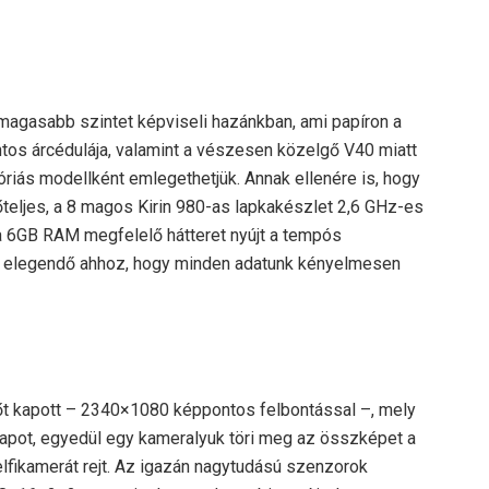
egmagasabb szintet képviseli hazánkban, ami papíron a
intos árcédulája, valamint a vészesen közelgő V40 miatt
iás modellként emlegethetjük. Annak ellenére is, hogy
őteljes, a 8 magos Kirin 980-as lapkakészlet 2,6 GHz-es
a 6GB RAM megfelelő hátteret nyújt a tempós
n elegendő ahhoz, hogy minden adatunk kényelmesen
zőt kapott – 2340×1080 képpontos felbontással –, mely
őlapot, egyedül egy kameralyuk töri meg az összképet a
lfikamerát rejt. Az igazán nagytudású szenzorok