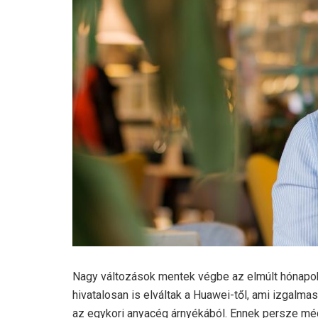
Nagy változások mentek végbe az elmúlt hónapokba
hivatalosan is elváltak a Huawei-től, ami izgalmas
az egykori anyacég árnyékából. Ennek persze mé