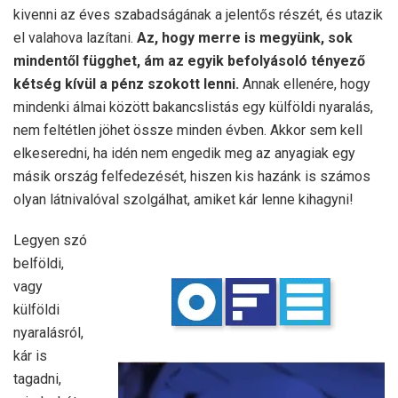
kivenni az éves szabadságának a jelentős részét, és utazik
el valahova lazítani.
Az, hogy merre is megyünk, sok
mindentől függhet, ám az egyik befolyásoló tényező
kétség kívül a pénz szokott lenni.
Annak ellenére, hogy
mindenki álmai között bakancslistás egy külföldi nyaralás,
nem feltétlen jöhet össze minden évben. Akkor sem kell
elkeseredni, ha idén nem engedik meg az anyagiak egy
másik ország felfedezését, hiszen kis hazánk is számos
olyan látnivalóval szolgálhat, amiket kár lenne kihagyni!
Legyen szó
belföldi,
vagy
külföldi
nyaralásról,
kár is
tagadni,