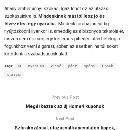
Ahány ember annyi szokás. Igaz lehet ez az utazási
szokásainkra is.
Mindenkinek mástól lesz jó és
élvezetes egy nyaralás.
Mindenki próbáljon addig
nyújtózkodni ilyenkor is, ameddig az a bizonyos takarója ér,
hiszen nem éri meg egy kellemes pihenés után hetekig a
fogunkhoz verni a garast, abban az esetben, ha túl sokat
kötöttünk a szabadságunk alatt.
Tags:
ár
nyaralás
olcsó
pénz
spórol
tippek
utazási
Previous Post
Megérkeztek az új Home4 kuponok
Next Post
Szórakozással, utazással kapcsolatos tippek,