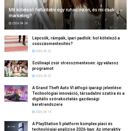
Mit kötelező feltüntetni egy ruhacímkén, és mi csak
marketing?
2026.04.24.
Lépcsők, rámpák, ipari padlók: hol kötelező a
csúszásmentesítés?
2026.04.22.
Szülinapi zsúr stresszmentesen: így válassz
programot
2026.04.22.
A Grand Theft Auto VI átfogó iparági jelentése:
Technológiai innováció, társadalmi szatíra és a
digitális szórakoztatás gazdasági
keretrendszere
2026.04.14.
A PlayStation 5 platform komplex piaci és
technológiai analízise 2026-ban: Az interaktív