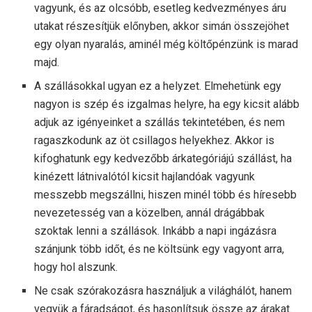
vagyunk, és az olcsóbb, esetleg kedvezményes áru
utakat részesítjük előnyben, akkor simán összejöhet
egy olyan nyaralás, aminél még költőpénzünk is marad
majd.
A szállásokkal ugyan ez a helyzet. Elmehetünk egy
nagyon is szép és izgalmas helyre, ha egy kicsit alább
adjuk az igényeinket a szállás tekintetében, és nem
ragaszkodunk az öt csillagos helyekhez. Akkor is
kifoghatunk egy kedvezőbb árkategóriájú szállást, ha
kinézett látnivalótól kicsit hajlandóak vagyunk
messzebb megszállni, hiszen minél több és híresebb
nevezetesség van a közelben, annál drágábbak
szoktak lenni a szállások. Inkább a napi ingázásra
szánjunk több időt, és ne költsünk egy vagyont arra,
hogy hol alszunk.
Ne csak szórakozásra használjuk a világhálót, hanem
vegyük a fáradságot, és hasonlítsuk össze az árakat.