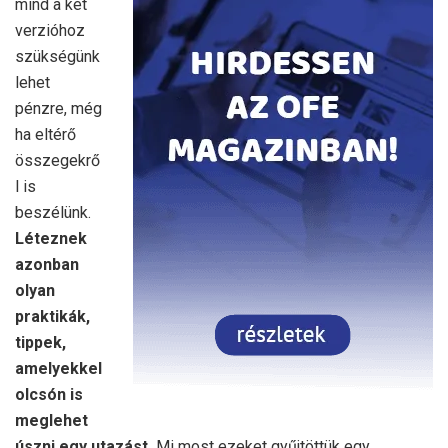
mind a két
verzióhoz
szükségünk
lehet
pénzre, még
ha eltérő
összegekrő
l is
beszélünk.
Léteznek
azonban
olyan
praktikák,
tippek,
amelyekkel
olcsón is
meglehet
úszni egy utazást.
Mi most ezeket gyűjtöttük egy