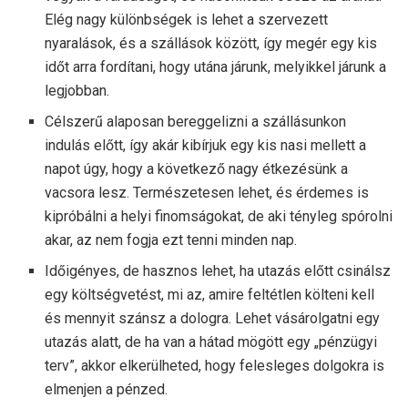
Elég nagy különbségek is lehet a szervezett
nyaralások, és a szállások között, így megér egy kis
időt arra fordítani, hogy utána járunk, melyikkel járunk a
legjobban.
Célszerű alaposan bereggelizni a szállásunkon
indulás előtt, így akár kibírjuk egy kis nasi mellett a
napot úgy, hogy a következő nagy étkezésünk a
vacsora lesz. Természetesen lehet, és érdemes is
kipróbálni a helyi finomságokat, de aki tényleg spórolni
akar, az nem fogja ezt tenni minden nap.
Időigényes, de hasznos lehet, ha utazás előtt csinálsz
egy költségvetést, mi az, amire feltétlen költeni kell
és mennyit szánsz a dologra. Lehet vásárolgatni egy
utazás alatt, de ha van a hátad mögött egy „pénzügyi
terv”, akkor elkerülheted, hogy felesleges dolgokra is
elmenjen a pénzed.