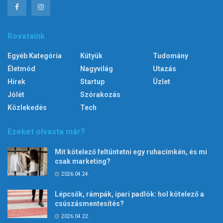
Rovataink
Egyéb Kategória
Kütyük
Tudomány
Életmód
Nagyvilág
Utazás
Hírek
Startup
Üzlet
Jólét
Szórakozás
Közlekedés
Tech
Ezeket olvasta már?
Mit kötelező feltüntetni egy ruhacímkén, és mi
csak marketing?
2026.04.24.
Lépcsők, rámpák, ipari padlók: hol kötelező a
csúszásmentesítés?
2026.04.22.