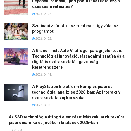
Lépcsők, rámpák, ipari padlók: hol kötelező a
csúszásmentesítés?
2026.04.22.
Szülinapi zsúr stresszmentesen: így válassz
programot
2026.04.22.
A Grand Theft Auto VI átfogó iparági jelentése:
Technológiai innováció, társadalmi szatíra és a
digitális szórakoztatás gazdasági
keretrendszere
2026.04.14.
A PlayStation 5 platform komplex piaci és
technológiai analízise 2026-ban: Az interaktív
szórakoztatás új korszaka
2026.04.05.
Az SSD technológia átfogó elemzése: Műszaki architektúra,
piaci dinamika és jövőbeni kilátások 2026-ban
2026.03.19.