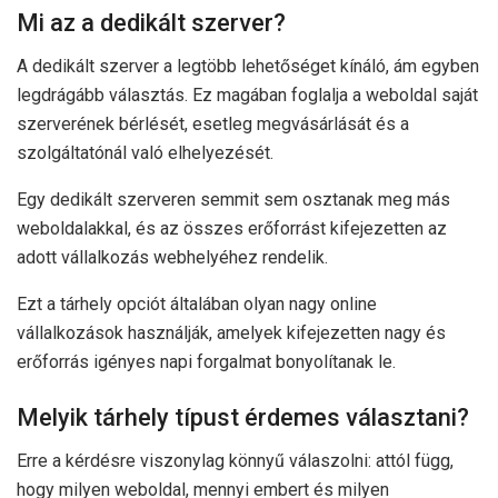
Mi az a dedikált szerver?
A dedikált szerver a legtöbb lehetőséget kínáló, ám egyben
legdrágább választás. Ez magában foglalja a weboldal saját
szerverének bérlését, esetleg megvásárlását és a
szolgáltatónál való elhelyezését.
Egy dedikált szerveren semmit sem osztanak meg más
weboldalakkal, és az összes erőforrást kifejezetten az
adott vállalkozás webhelyéhez rendelik.
Ezt a tárhely opciót általában olyan nagy online
vállalkozások használják, amelyek kifejezetten nagy és
erőforrás igényes napi forgalmat bonyolítanak le.
Melyik tárhely típust érdemes választani?
Erre a kérdésre viszonylag könnyű válaszolni: attól függ,
hogy milyen weboldal, mennyi embert és milyen