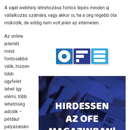
A saját webhely létrehozása fontos lépés minden új
vállalkozás számára, vagy akkor is, ha a cég régebb óta
működik, de eddig nem volt jelen az interneten.
Az online
jelenlét
mind
fontosabbá
válik, hiszen
több
ügyfelet
lehet így
elérni, több
lehetőség
adódik –
például
pályázatokn