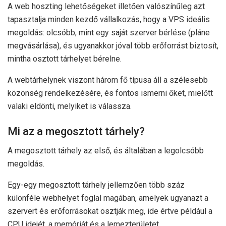
A web hoszting lehetőségeket illetően valószínűleg azt
tapasztalja minden kezdő vállalkozás, hogy a VPS ideális
megoldás: olcsóbb, mint egy saját szerver bérlése (pláne
megvásárlása), és ugyanakkor jóval több erőforrást biztosít,
mintha osztott tárhelyet bérelne.
A webtárhelynek viszont három fő típusa áll a szélesebb
közönség rendelkezésére, és fontos ismerni őket, mielőtt
valaki eldönti, melyiket is válassza.
Mi az a megosztott tárhely?
A megosztott tárhely az első, és általában a legolcsóbb
megoldás.
Egy-egy megosztott tárhely jellemzően több száz
különféle webhelyet foglal magában, amelyek ugyanazt a
szervert és erőforrásokat osztják meg, ide értve például a
CPU idejét, a memóriát és a lemezterületet.