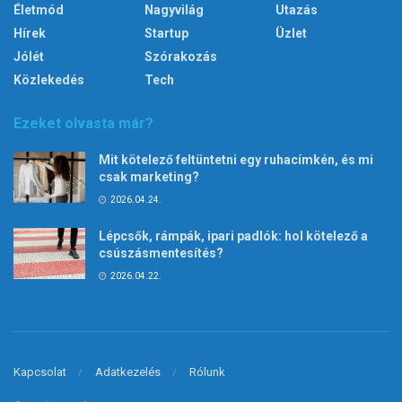
Életmód
Nagyvilág
Utazás
Hírek
Startup
Üzlet
Jólét
Szórakozás
Közlekedés
Tech
Ezeket olvasta már?
Mit kötelező feltüntetni egy ruhacímkén, és mi
csak marketing?
2026.04.24.
Lépcsők, rámpák, ipari padlók: hol kötelező a
csúszásmentesítés?
2026.04.22.
Kapcsolat
Adatkezelés
Rólunk