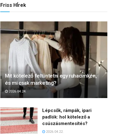
Friss HÍrek
Mit kötelező feltüntetni egy ruhacímkén,
és mi csak marketing?
2026.04.24.
Lépcsők, rámpák, ipari
padlók: hol kötelező a
csúszásmentesítés?
2026.04.22.