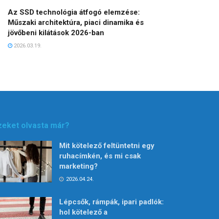
Az SSD technológia átfogó elemzése:
Műszaki architektúra, piaci dinamika és
jövőbeni kilátások 2026-ban
2026.03.19.
zeket olvasta már?
Mit kötelező feltüntetni egy
ruhacímkén, és mi csak
marketing?
2026.04.24.
Lépcsők, rámpák, ipari padlók:
hol kötelező a