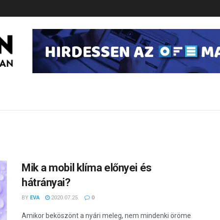
Mik a mobil klíma előnyei és
hátrányai?
BY
EVA
2020.07.25.
0
Amikor beköszönt a nyári meleg, nem mindenki öröme