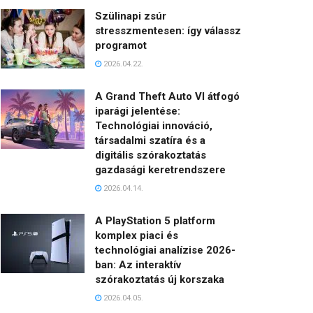
Szülinapi zsúr
stresszmentesen: így válassz
programot
2026.04.22.
A Grand Theft Auto VI átfogó
iparági jelentése:
Technológiai innováció,
társadalmi szatíra és a
digitális szórakoztatás
gazdasági keretrendszere
2026.04.14.
A PlayStation 5 platform
komplex piaci és
technológiai analízise 2026-
ban: Az interaktív
szórakoztatás új korszaka
2026.04.05.