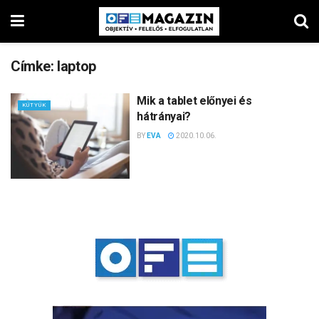
Címke:
laptop
Mik a tablet előnyei és
KÜTYÜK
hátrányai?
BY
EVA
2020.10.06.