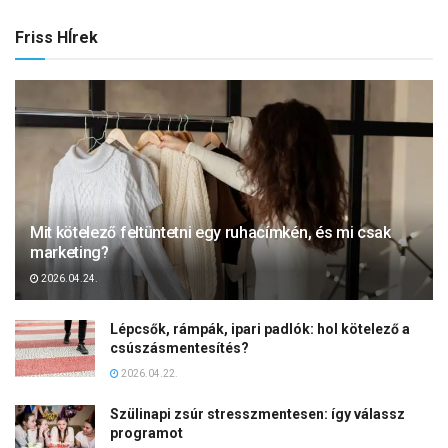
Friss HÍrek
Mit kötelező feltüntetni egy ruhacímkén, és mi csak
marketing?
2026.04.24.
Lépcsők, rámpák, ipari padlók: hol kötelező a
csúszásmentesítés?
2026.04.22.
Szülinapi zsúr stresszmentesen: így válassz
programot