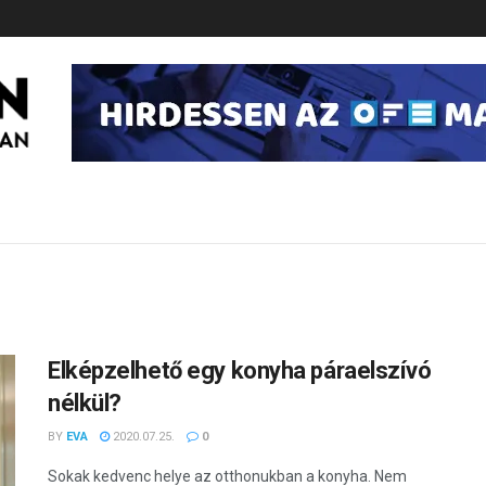
Elképzelhető egy konyha páraelszívó
nélkül?
BY
EVA
2020.07.25.
0
Sokak kedvenc helye az otthonukban a konyha. Nem