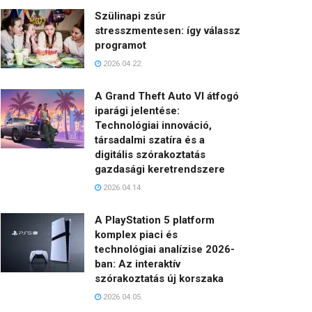
Szülinapi zsúr
stresszmentesen: így válassz
programot
2026.04.22.
A Grand Theft Auto VI átfogó
iparági jelentése:
Technológiai innováció,
társadalmi szatíra és a
digitális szórakoztatás
gazdasági keretrendszere
2026.04.14.
A PlayStation 5 platform
komplex piaci és
technológiai analízise 2026-
ban: Az interaktív
szórakoztatás új korszaka
2026.04.05.