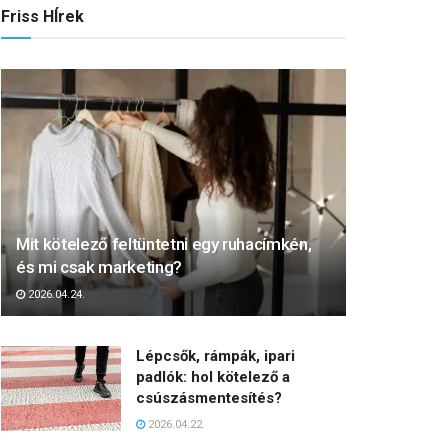
Friss HÍrek
Mit kötelező feltüntetni egy ruhacímkén,
és mi csak marketing?
2026.04.24.
Lépcsők, rámpák, ipari
padlók: hol kötelező a
csúszásmentesítés?
2026.04.22.