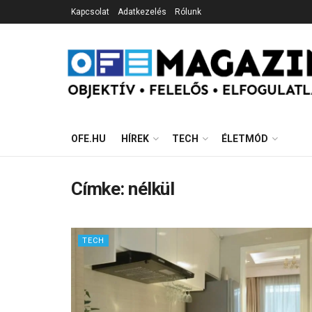
Kapcsolat
Adatkezelés
Rólunk
OFE.HU
HÍREK
TECH
ÉLETMÓD
Címke:
nélkül
TECH