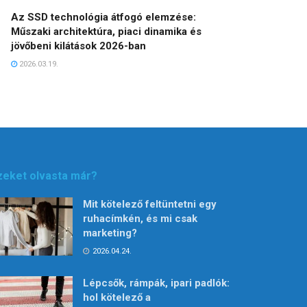
Az SSD technológia átfogó elemzése:
Műszaki architektúra, piaci dinamika és
jövőbeni kilátások 2026-ban
2026.03.19.
zeket olvasta már?
Mit kötelező feltüntetni egy
ruhacímkén, és mi csak
marketing?
2026.04.24.
Lépcsők, rámpák, ipari padlók:
hol kötelező a