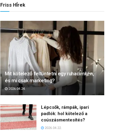
Friss HÍrek
Mit kötelező feltüntetni egy ruhacímkén,
és mi csak marketing?
2026.04.24.
Lépcsők, rámpák, ipari
padlók: hol kötelező a
csúszásmentesítés?
2026.04.22.