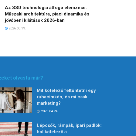
Az SSD technológia átfogó elemzése:
Műszaki architektúra, piaci dinamika és
jövőbeni kilátások 2026-ban
2026.03.19.
zeket olvasta már?
Mit kötelező feltüntetni egy
ruhacímkén, és mi csak
marketing?
2026.04.24.
Lépcsők, rámpák, ipari padlók:
hol kötelező a