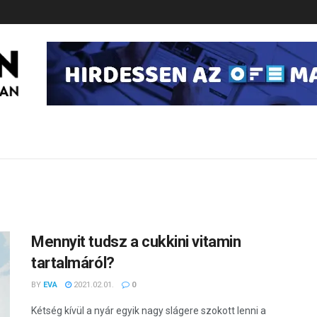
Mennyit tudsz a cukkini vitamin
tartalmáról?
BY
EVA
2021.02.01.
0
Kétség kívül a nyár egyik nagy slágere szokott lenni a