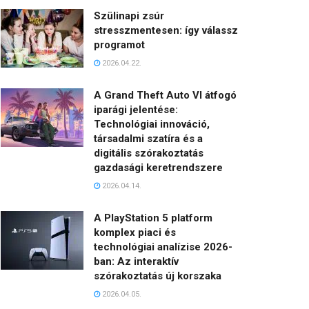
Szülinapi zsúr
stresszmentesen: így válassz
programot
2026.04.22.
A Grand Theft Auto VI átfogó
iparági jelentése:
Technológiai innováció,
társadalmi szatíra és a
digitális szórakoztatás
gazdasági keretrendszere
2026.04.14.
A PlayStation 5 platform
komplex piaci és
technológiai analízise 2026-
ban: Az interaktív
szórakoztatás új korszaka
2026.04.05.