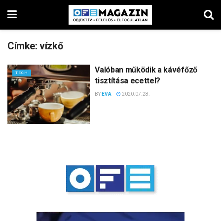
Címke:
vízkő
Valóban működik a kávéfőző
TECH
tisztítása ecettel?
BY
EVA
2020.07.28.