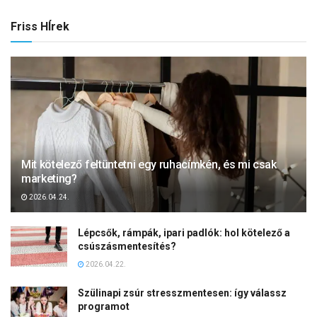
Friss HÍrek
Mit kötelező feltüntetni egy ruhacímkén, és mi csak
marketing?
2026.04.24.
Lépcsők, rámpák, ipari padlók: hol kötelező a
csúszásmentesítés?
2026.04.22.
Szülinapi zsúr stresszmentesen: így válassz
programot