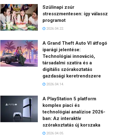
Szülinapi zsúr
stresszmentesen: így válassz
programot
2026.04.22.
A Grand Theft Auto VI átfogó
iparági jelentése:
Technológiai innováció,
társadalmi szatíra és a
digitális szórakoztatás
gazdasági keretrendszere
2026.04.14.
A PlayStation 5 platform
komplex piaci és
technológiai analízise 2026-
ban: Az interaktív
szórakoztatás új korszaka
2026.04.05.