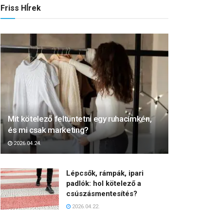
Friss HÍrek
Mit kötelező feltüntetni egy ruhacímkén,
és mi csak marketing?
2026.04.24.
Lépcsők, rámpák, ipari
padlók: hol kötelező a
csúszásmentesítés?
2026.04.22.