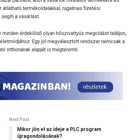
zai partnere, ahol a vásárlók hivatalos termékekre és
átlátható termékoldalakkal, rugalmas fizetési
segíti a vásárlást.
y minden érdeklődő olyan hőszivattyús megoldást találjon,
 életmódjához. Egy jól megválasztott rendszer nemcsak a
ató otthonának alapját is megteremti.
Next Post
Mikor jön el az ideje a PLC program
újragondolásának?