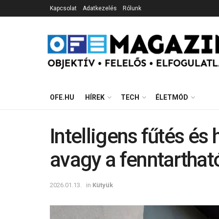
Kapcsolat
Adatkezelés
Rólunk
OFE.HU
HÍREK
TECH
ÉLETMÓD
Intelligens fűtés és
avagy a fenntartható
2026.01.13.
in
Kütyük