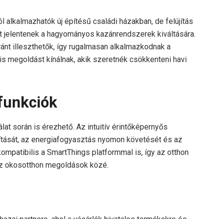
alkalmazhatók új építésű családi házakban, de felújítás
ívát jelentenek a hagyományos kazánrendszerek kiváltására.
nt illeszthetők, így rugalmasan alkalmazkodnak a
is megoldást kínálnak, akik szeretnék csökkenteni havi
funkciók
lat során is érezhető. Az intuitív érintőképernyős
ítását, az energiafogyasztás nyomon követését és az
ompatibilis a SmartThings platformmal is, így az otthon
az okosotthon megoldások közé.