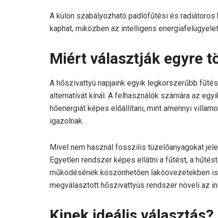
A külön szabályozható padlófűtési és radiátoros
kaphat, miközben az intelligens energiafelügyelet
Miért választják egyre t
A hőszivattyú napjaink egyik legkorszerűbb fűté
alternatívát kínál. A felhasználók számára az egy
hőenergiát képes előállítani, mint amennyi villam
igazolnak.
Mivel nem használ fosszilis tüzelőanyagokat jel
Egyetlen rendszer képes ellátni a fűtést, a hűtés
működésének köszönhetően lakóövezetekben is z
megválasztott hőszivattyús rendszer növeli az ing
Kinek ideális választás?