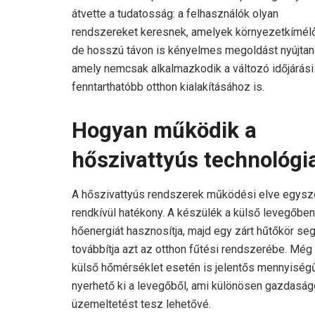
átvette a tudatosság: a felhasználók olyan
rendszereket keresnek, amelyek környezetkímél
de hosszú távon is kényelmes megoldást nyújtan
amely nemcsak alkalmazkodik a változó időjárási
fenntarthatóbb otthon kialakításához is.
Hogyan működik a
hőszivattyús technológi
A hőszivattyús rendszerek működési elve egysz
rendkívül hatékony. A készülék a külső levegőben 
hőenergiát hasznosítja, majd egy zárt hűtőkör se
továbbítja azt az otthon fűtési rendszerébe. Még
külső hőmérséklet esetén is jelentős mennyiség
nyerhető ki a levegőből, ami különösen gazdasá
üzemeltetést tesz lehetővé.