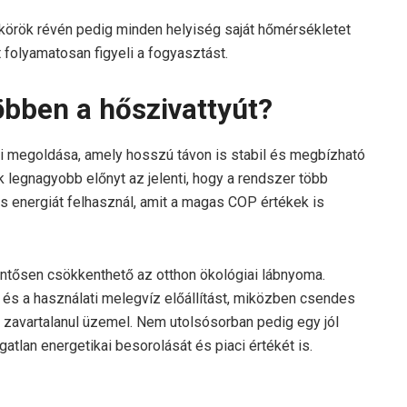
 körök révén pedig minden helyiség saját hőmérsékletet
 folyamatosan figyeli a fogyasztást.
öbben a hőszivattyút?
si megoldása, amely hosszú távon is stabil és megbízható
ik legnagyobb előnyt az jelenti, hogy a rendszer több
os energiát felhasznál, amit a magas COP értékek is
entősen csökkenthető az otthon ökológiai lábnyoma.
t és a használati melegvíz előállítást, miközben csendes
avartalanul üzemel. Nem utolsósorban pedig egy jól
atlan energetikai besorolását és piaci értékét is.