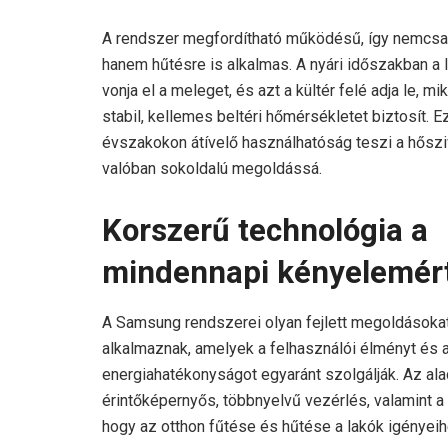
A rendszer megfordítható működésű, így nemcsak
hanem hűtésre is alkalmas. A nyári időszakban a 
vonja el a meleget, és azt a kültér felé adja le, m
stabil, kellemes beltéri hőmérsékletet biztosít. E
évszakokon átívelő használhatóság teszi a hőszi
valóban sokoldalú megoldássá.
Korszerű technológia a
mindennapi kényelemér
A Samsung rendszerei olyan fejlett megoldásoka
alkalmaznak, amelyek a felhasználói élményt és 
energiahatékonyságot egyaránt szolgálják. Az al
érintőképernyős, többnyelvű vezérlés, valamint a
hogy az otthon fűtése és hűtése a lakók igényeih