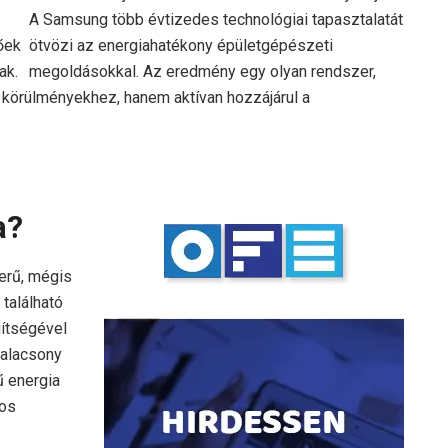
A Samsung több évtizedes technológiai tapasztalatát
őek
ötvözi az energiahatékony épületgépészeti
ak.
megoldásokkal. Az eredmény egy olyan rendszer,
 körülményekhez, hanem aktívan hozzájárul a
a?
erű, mégis
található
gítségével
 alacsony
ű energia
gos