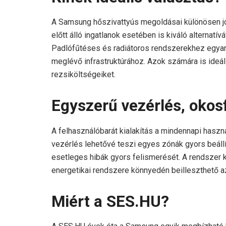
A Samsung hőszivattyús megoldásai különösen jól 
előtt álló ingatlanok esetében is kiváló alternat
Padlófűtéses és radiátoros rendszerekhez egyará
meglévő infrastruktúrához. Azok számára is ideál
rezsiköltségeiket.
Egyszerű vezérlés, okos
A felhasználóbarát kialakítás a mindennapi haszná
vezérlés lehetővé teszi egyes zónák gyors beáll
esetleges hibák gyors felismerését. A rendszer k
energetikai rendszere könnyedén beilleszthető 
Miért a SES.HU?