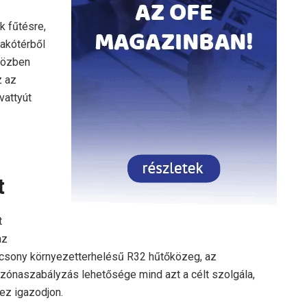
 fűtésre,
lakótérből
iközben
z az
vattyút
t
t
az
acsony környezetterhelésű R32 hűtőközeg, az
 zónaszabályzás lehetősége mind azt a célt szolgála,
ez igazodjon.