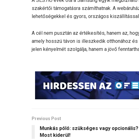
A SES.HU évek óta a Samsung egyik megbízható ha
szakértői támogatásra számíthatnak. A webáruház 
lehetőségekkel és gyors, országos kiszállítással 
A cél nem pusztán az értékesítés, hanem az, hog
amely hosszú távon is illeszkedik otthonához és
jelen kényelmét szolgálja, hanem a jövő fenntarth
Previous Post
Munkás póló: szükséges vagy opcionális?
Most kiderül!