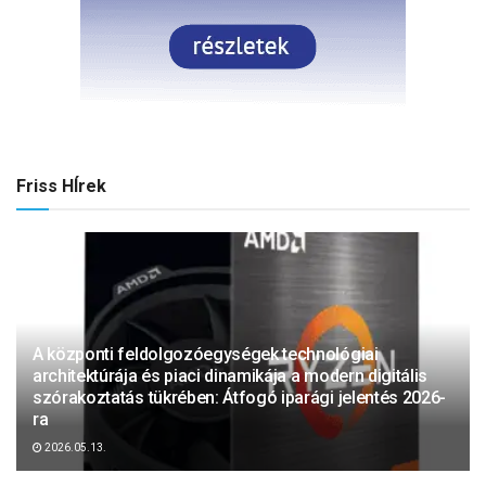
Friss HÍrek
A központi feldolgozóegységek technológiai
architektúrája és piaci dinamikája a modern digitális
szórakoztatás tükrében: Átfogó iparági jelentés 2026-
ra
2026.05.13.