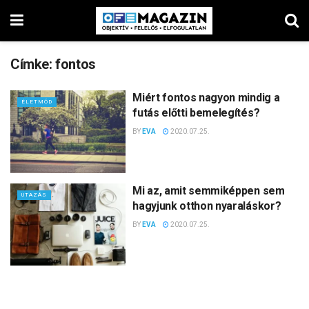
Címke:
fontos
Miért fontos nagyon mindig a
ÉLETMÓD
futás előtti bemelegítés?
BY
EVA
2020.07.25.
Mi az, amit semmiképpen sem
UTAZÁS
hagyjunk otthon nyaraláskor?
BY
EVA
2020.07.25.