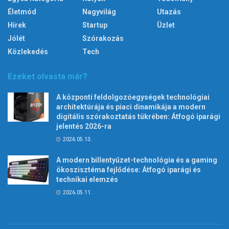
Életmód
Nagyvilág
Utazás
Hírek
Startup
Üzlet
Jólét
Szórakozás
Közlekedés
Tech
Ezeket olvasta már?
A központi feldolgozóegységek technológiai
architektúrája és piaci dinamikája a modern
digitális szórakoztatás tükrében: Átfogó iparági
jelentés 2026-ra
2026.05.13.
A modern billentyűzet-technológia és a gaming
ökoszisztéma fejlődése: Átfogó iparági és
technikai elemzés
2026.05.11.