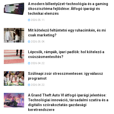
A modern billentyűzet-technológia és a gaming
ökoszisztéma fejlődése: Átfogó iparági és
technikai elemzés
2026.05.11.
Mit kötelező feltüntetni egy ruhacímkén, és mi
csak marketing?
2026.05.04.
Lépcsők, rámpák, ipari padlók: hol kötelező a
csúszásmentesítés?
2026.04.22.
Szülinapi zsúr stresszmentesen: így válassz
programot
2026.04.22.
A Grand Theft Auto VI átfogó iparági jelentése:
Technológiai innováció, társadalmi szatíra és a
digitális szórakoztatás gazdasági
keretrendszere