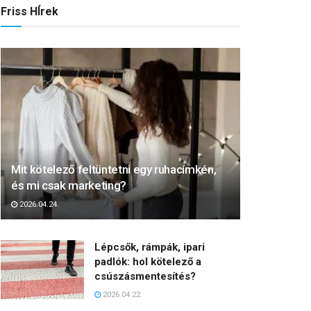
Friss HÍrek
Mit kötelező feltüntetni egy ruhacímkén,
és mi csak marketing?
2026.04.24.
Lépcsők, rámpák, ipari
padlók: hol kötelező a
csúszásmentesítés?
2026.04.22.