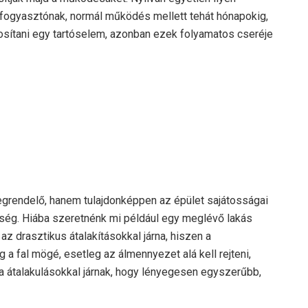
ogyasztónak, normál működés mellett tehát hónapokig,
osítani egy tartóselem, azonban ezek folyamatos cseréje
egrendelő, hanem tulajdonképpen az épület sajátosságai
ség. Hiába szeretnénk mi például egy meglévő lakás
 az drasztikus átalakításokkal járna, hiszen a
a fal mögé, esetleg az álmennyezet alá kell rejteni,
a átalakulásokkal járnak, hogy lényegesen egyszerűbb,