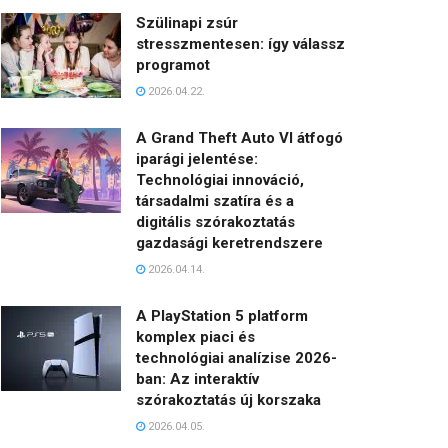
Szülinapi zsúr
stresszmentesen: így válassz
programot
2026.04.22.
A Grand Theft Auto VI átfogó
iparági jelentése:
Technológiai innováció,
társadalmi szatíra és a
digitális szórakoztatás
gazdasági keretrendszere
2026.04.14.
A PlayStation 5 platform
komplex piaci és
technológiai analízise 2026-
ban: Az interaktív
szórakoztatás új korszaka
2026.04.05.