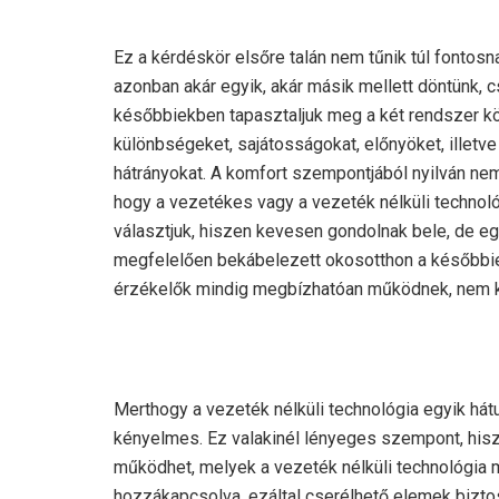
Ez a kérdéskör elsőre talán nem tűnik túl fontosn
azonban akár egyik, akár másik mellett döntünk, c
későbbiekben tapasztaljuk meg a két rendszer kö
különbségeket, sajátosságokat, előnyöket, illetv
hátrányokat. A komfort szempontjából nyilván ne
hogy a vezetékes vagy a vezeték nélküli technoló
választjuk, hiszen kevesen gondolnak bele, de e
megfelelően bekábelezett okosotthon a későbbie
érzékelők mindig megbízhatóan működnek, nem ke
Merthogy a vezeték nélküli technológia egyik hát
kényelmes. Ez valakinél lényeges szempont, hisz
működhet, melyek a vezeték nélküli technológia
hozzákapcsolva, ezáltal cserélhető elemek biztos