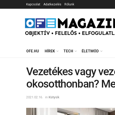
Kapcsolat
Adatkezelés
Rólunk
OFE.HU
HÍREK
TECH
ÉLETMÓD
Vezetékes vagy veze
okosotthonban? Mel
2021.02.16.
in
Kütyük