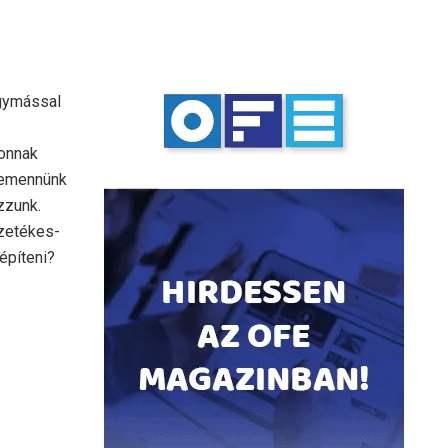
egymással
honnak
lemennünk
zzunk.
ezetékes-
építeni?