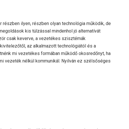
r részben ilyen, részben olyan technológia működik, de
 megoldások kis túlzással mindenhol jó alternatívát
ször csak keverve, a vezetékes szisztémák
ivitelezőtől, az alkalmazott technológiától és a
eretnénk mi vezetékes formában működő okosredőnyt, ha
 ami vezeték nélkül kommunikál. Nyilván ez szélsőséges