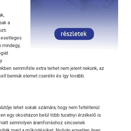
ak,
sak a
zti
e esetleges
m mindegy,
giát
gy
kben semmiféle extra terhet nem jelent nekünk, az
ll bennük elemet cserélni és így tovább.
ulütője lehet sokak számára, hogy nem feltétlenül
en egy okosházon belül több tucatnyi érzékelő is
 miatt semmilyen áramforráshoz sincsenek
ítják majd a működésüket. Nyilván egyetlen ilyen