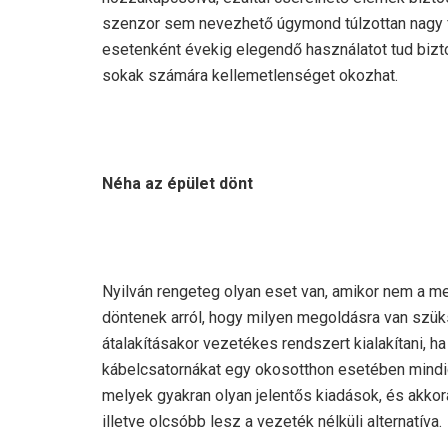
szenzor sem nevezhető úgymond túlzottan nagy f
esetenként évekig elegendő használatot tud bizt
sokak számára kellemetlenséget okozhat.
Néha az épület dönt
Nyilván rengeteg olyan eset van, amikor nem a m
döntenek arról, hogy milyen megoldásra van szük
átalakításakor vezetékes rendszert kialakítani, ha
kábelcsatornákat egy okosotthon esetében mindig 
melyek gyakran olyan jelentős kiadások, és akkor
illetve olcsóbb lesz a vezeték nélküli alternatíva.