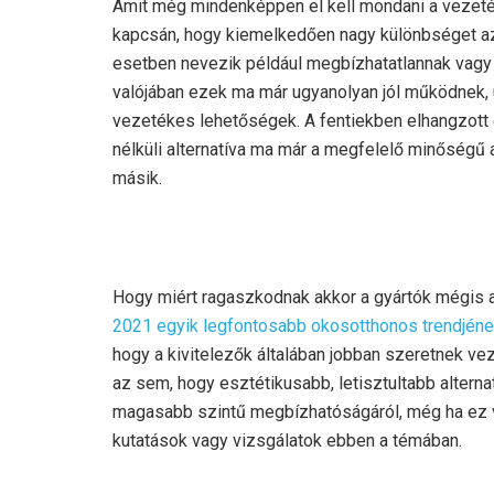
Amit még mindenképpen el kell mondani a vezeté
kapcsán, hogy kiemelkedően nagy különbséget az
esetben nevezik például megbízhatatlannak vagy 
valójában ezek ma már ugyanolyan jól működnek, 
vezetékes lehetőségek. A fentiekben elhangzot
nélküli alternatíva ma már a megfelelő minőségű 
másik.
Hogy miért ragaszkodnak akkor a gyártók mégis a 
2021 egyik legfontosabb okosotthonos trendjén
hogy a kivitelezők általában jobban szeretnek v
az sem, hogy esztétikusabb, letisztultabb alterna
magasabb szintű megbízhatóságáról, még ha ez va
kutatások vagy vizsgálatok ebben a témában.