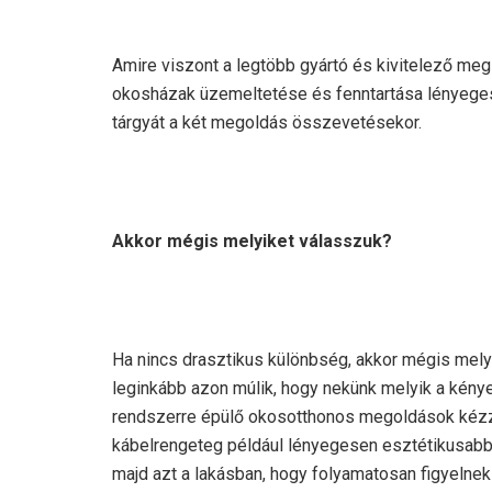
Amire viszont a legtöbb gyártó és kivitelező me
okosházak üzemeltetése és fenntartása lényege
tárgyát a két megoldás összevetésekor.
Akkor mégis melyiket válasszuk?
Ha nincs drasztikus különbség, akkor mégis mely
leginkább azon múlik, hogy nekünk melyik a kényel
rendszerre épülő okosotthonos megoldások kézzel
kábelrengeteg például lényegesen esztétikusabb 
majd azt a lakásban, hogy folyamatosan figyelnek