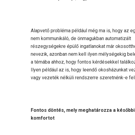
Alapvető probléma például még ma is, hogy az 
nem kommunikáló, de önmagukban automatizált
részegységekre épülő ingatlanokat már okosott
nevezik, azonban nem kell ilyen mélységekig be
a témába ahhoz, hogy fontos kérdésekkel találko
Ilyen például az is, hogy leendő okosházunkat v
vagy vezeték nélküli rendszerre szeretnénk-e fel
Fontos döntés, mely meghatározza a későbbi
komfortot