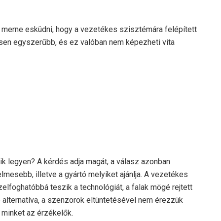
g merne esküdni, hogy a vezetékes szisztémára felépített
sen egyszerűbb, és ez valóban nem képezheti vita
ik legyen? A kérdés adja magát, a válasz azonban
mesebb, illetve a gyártó melyiket ajánlja. A vezetékes
foghatóbbá teszik a technológiát, a falak mögé rejtett
alternatíva, a szenzorok eltüntetésével nem érezzük
 minket az érzékelők.